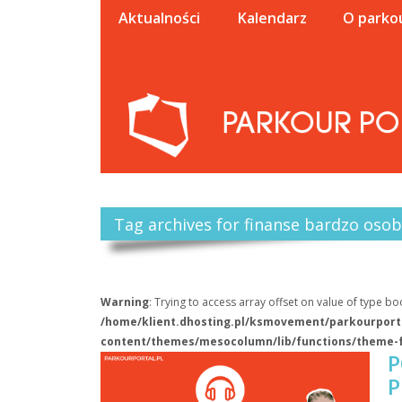
Aktualności
Kalendarz
O parko
Tag archives for finanse bardzo osob
Warning
: Trying to access array offset on value of type boo
/home/klient.dhosting.pl/ksmovement/parkourporta
content/themes/mesocolumn/lib/functions/theme-
P
P