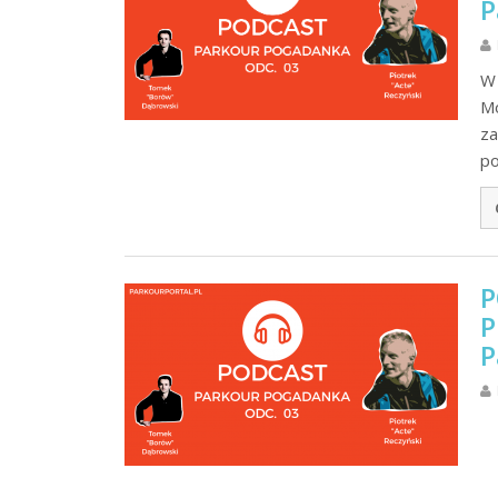
P
W 
Mo
za
po
P
P
P