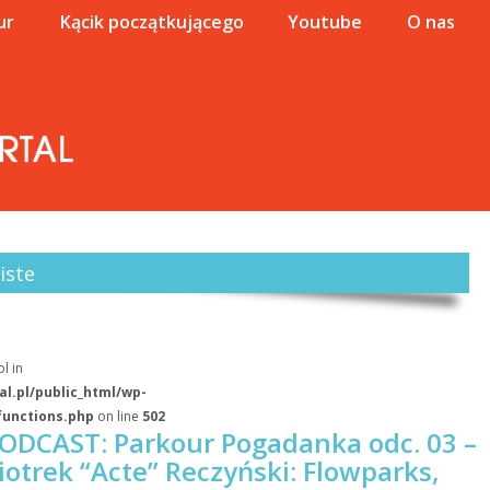
ur
Kącik początkującego
Youtube
O nas
iste
l in
l.pl/public_html/wp-
functions.php
on line
502
ODCAST: Parkour Pogadanka odc. 03 –
iotrek “Acte” Reczyński: Flowparks,