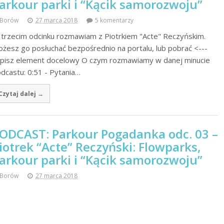
arkour parki i “Kącik samorozwoju”
Borów
27 marca 2018
5 komentarzy
trzecim odcinku rozmawiam z Piotrkiem "Acte" Reczyńskim.
żesz go posłuchać bezpośrednio na portalu, lub pobrać <---
pisz element docelowy O czym rozmawiamy w danej minucie
dcastu: 0:51 - Pytania…
Czytaj dalej →
ODCAST: Parkour Pogadanka odc. 03 –
iotrek “Acte” Reczyński: Flowparks,
arkour parki i “Kącik samorozwoju”
Borów
27 marca 2018