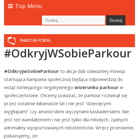
Top Menu
#OdkryjWSobieParkour
#OdkryjwSobieParkour
to akcja (lub odważniej mówiąc
startująca kampania społeczna) będąca odpowiedzią do
wciąż istniejącego negatywnego
wizerunku parkour
w
społeczeństwie. Chcemy pokazać, że parkour rozwinął się
przez ostatnie kilkanaście lat i nie jest “dziecięcymi
wygłupami” czy amatorskimi wyczynami kaskaderskimi. Nie
jest też wandalizmem i nie jest tylko dla młodych, żądnych
adrenaliny wysportowanych młodzieńców. Wręcz przeciwnie,
pokazujemy, że: