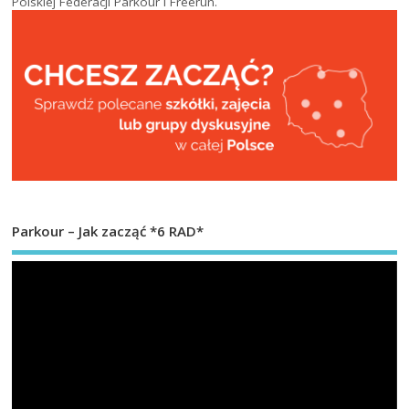
Polskiej Federacji Parkour i Freerun
.
Parkour – Jak zacząć *6 RAD*
Od
vi