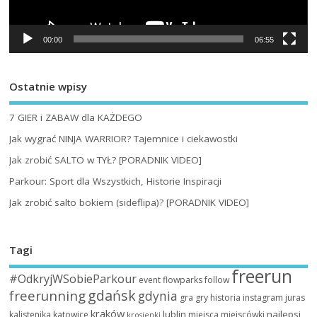
00:00
06:55
Ostatnie wpisy
7 GIER i ZABAW dla KAŻDEGO
Jak wygrać NINJA WARRIOR? Tajemnice i ciekawostki
Jak zrobić SALTO w TYŁ? [PORADNIK VIDEO]
Parkour: Sport dla Wszystkich, Historie Inspiracji
Jak zrobić salto bokiem (sideflipa)? [PORADNIK VIDEO]
Tagi
freerun
#OdkryjWSobieParkour
event
flowparks
follow
gdańsk
freerunning
gdynia
gra
gry
historia
instagram
juras
kraków
lublin
najlepsi
kalistenika
katowice
miejsca
miejscówki
krosienki