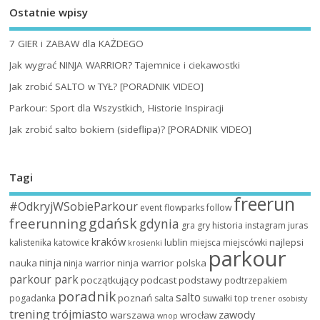
Ostatnie wpisy
7 GIER i ZABAW dla KAŻDEGO
Jak wygrać NINJA WARRIOR? Tajemnice i ciekawostki
Jak zrobić SALTO w TYŁ? [PORADNIK VIDEO]
Parkour: Sport dla Wszystkich, Historie Inspiracji
Jak zrobić salto bokiem (sideflipa)? [PORADNIK VIDEO]
Tagi
freerun
#OdkryjWSobieParkour
event
flowparks
follow
gdańsk
freerunning
gdynia
gra
gry
historia
instagram
juras
kraków
lublin
najlepsi
kalistenika
katowice
miejsca
miejscówki
krosienki
parkour
ninja
nauka
ninja warrior polska
ninja warrior
parkour park
początkujący
podcast
podstawy
podtrzepakiem
poradnik
salto
poznań
pogadanka
salta
suwałki
top
trener osobisty
trening
trójmiasto
zawody
warszawa
wrocław
wnop