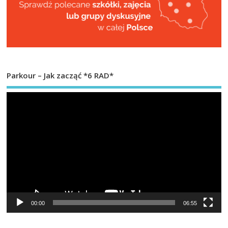
Parkour – Jak zacząć *6 RAD*
Od
vi
00:00
06:55