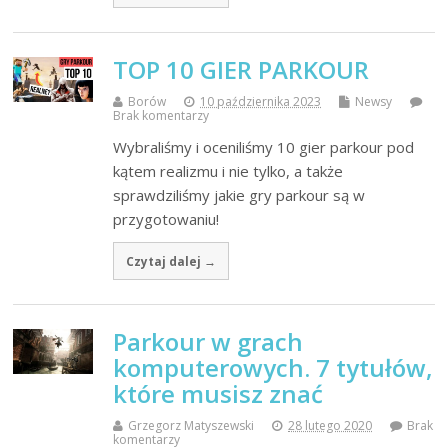
TOP 10 GIER PARKOUR
Borów
10 października 2023
Newsy
Brak komentarzy
Wybraliśmy i oceniliśmy 10 gier parkour pod
kątem realizmu i nie tylko, a także
sprawdziliśmy jakie gry parkour są w
przygotowaniu!
Czytaj dalej →
Parkour w grach
komputerowych. 7 tytułów,
które musisz znać
Grzegorz Matyszewski
28 lutego 2020
Brak
komentarzy