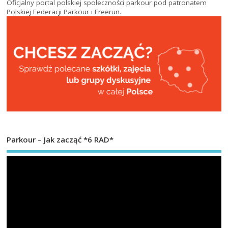
Oficjalny portal polskiej społeczności parkour pod patronatem
Polskiej Federacji Parkour i Freerun
.
Parkour – Jak zacząć *6 RAD*
Od
vi