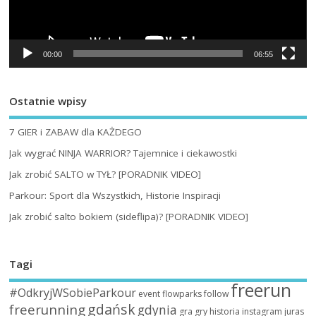
00:00
06:55
Ostatnie wpisy
7 GIER i ZABAW dla KAŻDEGO
Jak wygrać NINJA WARRIOR? Tajemnice i ciekawostki
Jak zrobić SALTO w TYŁ? [PORADNIK VIDEO]
Parkour: Sport dla Wszystkich, Historie Inspiracji
Jak zrobić salto bokiem (sideflipa)? [PORADNIK VIDEO]
Tagi
freerun
#OdkryjWSobieParkour
event
flowparks
follow
gdańsk
freerunning
gdynia
gra
gry
historia
instagram
juras