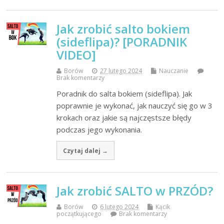
Jak zrobić salto bokiem
(sideflipa)? [PORADNIK
VIDEO]
Borów
27 lutego 2024
Nauczanie
Brak komentarzy
Poradnik do salta bokiem (sideflipa). Jak
poprawnie je wykonać, jak nauczyć się go w 3
krokach oraz jakie są najczęstsze błędy
podczas jego wykonania.
Czytaj dalej →
Jak zrobić SALTO w PRZÓD?
Borów
6 lutego 2024
Kącik
początkującego
Brak komentarzy