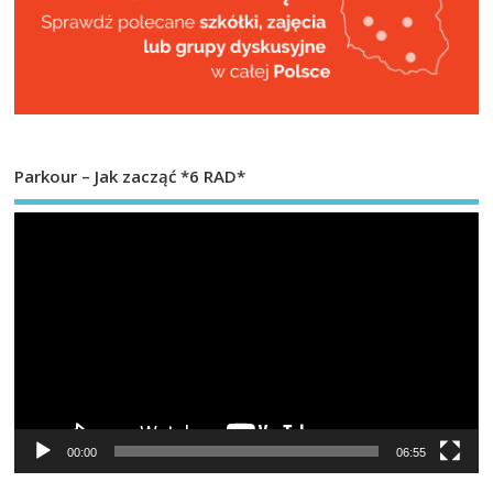
Parkour – Jak zacząć *6 RAD*
Od
vi
00:00
06:55