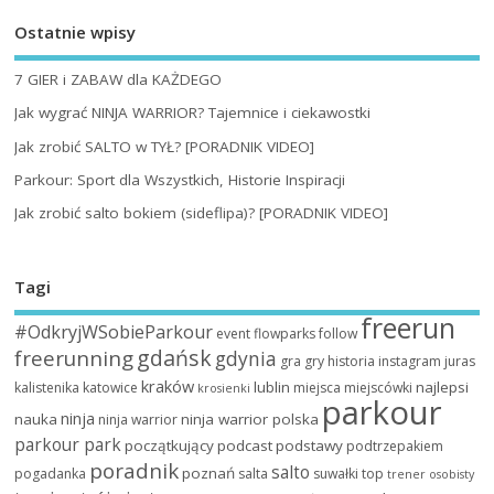
Ostatnie wpisy
7 GIER i ZABAW dla KAŻDEGO
Jak wygrać NINJA WARRIOR? Tajemnice i ciekawostki
Jak zrobić SALTO w TYŁ? [PORADNIK VIDEO]
Parkour: Sport dla Wszystkich, Historie Inspiracji
Jak zrobić salto bokiem (sideflipa)? [PORADNIK VIDEO]
Tagi
freerun
#OdkryjWSobieParkour
event
flowparks
follow
gdańsk
freerunning
gdynia
gra
gry
historia
instagram
juras
kraków
lublin
najlepsi
kalistenika
katowice
miejsca
miejscówki
krosienki
parkour
ninja
nauka
ninja warrior polska
ninja warrior
parkour park
początkujący
podcast
podstawy
podtrzepakiem
poradnik
salto
poznań
pogadanka
salta
suwałki
top
trener osobisty