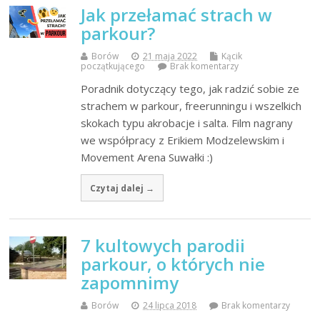
Jak przełamać strach w
parkour?
Borów
21 maja 2022
Kącik
początkującego
Brak komentarzy
Poradnik dotyczący tego, jak radzić sobie ze
strachem w parkour, freerunningu i wszelkich
skokach typu akrobacje i salta. Film nagrany
we współpracy z Erikiem Modzelewskim i
Movement Arena Suwałki :)
Czytaj dalej →
7 kultowych parodii
parkour, o których nie
zapomnimy
Borów
24 lipca 2018
Brak komentarzy