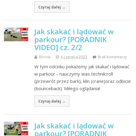
Czytaj dalej →
Jak skakać i lądować w
parkour? [PORADNIK
VIDEO] cz. 2/2
Borów
6 czerwca 2023
Brak komentarzy
W tym odcinku pokażemy jak skakać i lądować
w parkour - nauczymy was technik:roll
(przewrót przez bark), klin (crane)oraz odbicie
(bounceback). Miłego oglądania!
Czytaj dalej →
Jak skakać i lądować w
parkour? [PORADNIK