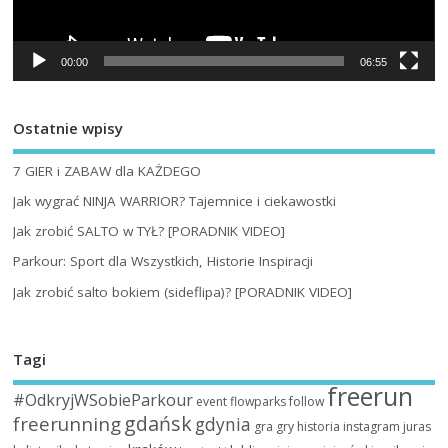
00:00
06:55
Ostatnie wpisy
7 GIER i ZABAW dla KAŻDEGO
Jak wygrać NINJA WARRIOR? Tajemnice i ciekawostki
Jak zrobić SALTO w TYŁ? [PORADNIK VIDEO]
Parkour: Sport dla Wszystkich, Historie Inspiracji
Jak zrobić salto bokiem (sideflipa)? [PORADNIK VIDEO]
Tagi
freerun
#OdkryjWSobieParkour
event
flowparks
follow
gdańsk
freerunning
gdynia
gra
gry
historia
instagram
juras