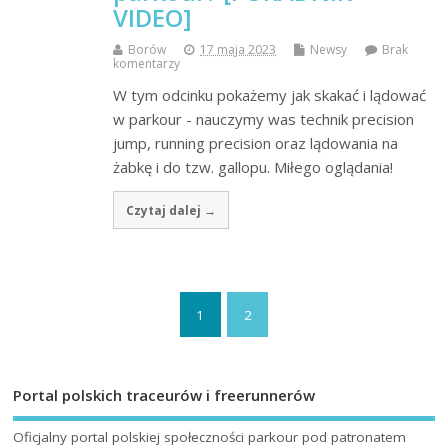
VIDEO]
Borów
17 maja 2023
Newsy
Brak
komentarzy
W tym odcinku pokażemy jak skakać i lądować
w parkour - nauczymy was technik precision
jump, running precision oraz lądowania na
żabkę i do tzw. gallopu. Miłego oglądania!
Czytaj dalej →
1
2
Portal polskich traceurów i freerunnerów
Oficjalny portal polskiej społeczności parkour pod patronatem