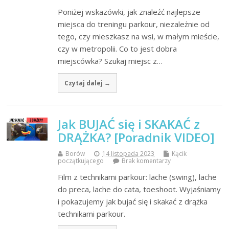
Poniżej wskazówki, jak znaleźć najlepsze
miejsca do treningu parkour, niezależnie od
tego, czy mieszkasz na wsi, w małym mieście,
czy w metropolii. Co to jest dobra
miejscówka? Szukaj miejsc z…
Czytaj dalej →
Jak BUJAĆ się i SKAKAĆ z
DRĄŻKA? [Poradnik VIDEO]
Borów
14 listopada 2023
Kącik
początkującego
Brak komentarzy
Film z technikami parkour: lache (swing), lache
do preca, lache do cata, toeshoot. Wyjaśniamy
i pokazujemy jak bujać się i skakać z drążka
technikami parkour.