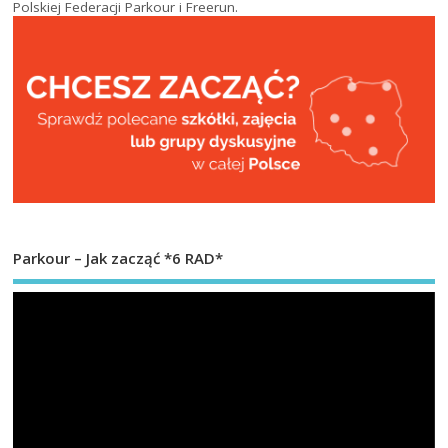
Polskiej Federacji Parkour i Freerun
.
Parkour – Jak zacząć *6 RAD*
Od
vi