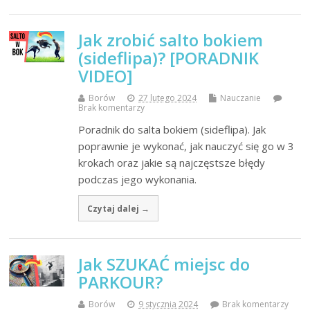
Jak zrobić salto bokiem
(sideflipa)? [PORADNIK
VIDEO]
Borów
27 lutego 2024
Nauczanie
Brak komentarzy
Poradnik do salta bokiem (sideflipa). Jak
poprawnie je wykonać, jak nauczyć się go w 3
krokach oraz jakie są najczęstsze błędy
podczas jego wykonania.
Czytaj dalej →
Jak SZUKAĆ miejsc do
PARKOUR?
Borów
9 stycznia 2024
Brak komentarzy