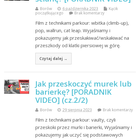
Borów
6 października 2023
Kącik
początkującego
Brak komentarzy
Film z technikami parkour: wbitka (climb-up),
pop, wallrun, cat leap. Wyjaśniamy i
pokazujemy jak przeskakiwać/wskakiwać na
przeszkody od klatki piersiowej w górę.
Czytaj dalej →
Jak przeskoczyć murek lub
barierkę? [PORADNIK
VIDEO] (cz.2/2)
Borów
29 sierpnia 2023
Brak komentarzy
Film z technikami parkour: vaulty, czyli
przeskoki przez murki i barierki, Wyjaśniamy i
pokazujemy jak uczyć się podstawowych