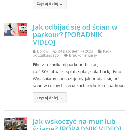
Czytaj dalej →
Jak odbijać się od ścian w
parkour? [PORADNIK
VIDEO]
Borów
24 października 2023
Kącik
początkującego
Brak komentarzy
Film z technikami parkour: tic-tac,
cat180/catback, splat, splat, splatback, dyno.
Wyjaśniamy i pokazujemy jak odbijać się od
ścian w różnych kierunkach technikami parkour.
Czytaj dalej →
Jak wskoczyć na mur lub
ścianę? [PORADNIK VIDEO]