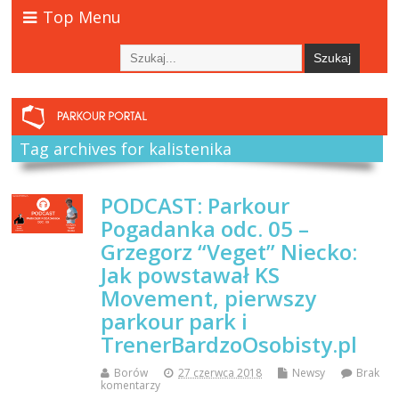
Top Menu
Tag archives for kalistenika
PODCAST: Parkour
Pogadanka odc. 05 –
Grzegorz “Veget” Niecko:
Jak powstawał KS
Movement, pierwszy
parkour park i
TrenerBardzoOsobisty.pl
Borów
27 czerwca 2018
Newsy
Brak
komentarzy