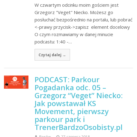
W czwartym odcinku moim gościem jest
Grzegorz "Veget" Niecko. Możesz go
posłuchać bezpośrednio na portalu, lub pobrać
<-prawy przycisk->zapisz element docelowy
O czym rozmawiamy w danej minucie
podcastu: 1:40 -…
Czytaj dalej →
PODCAST: Parkour
Pogadanka odc. 05 –
Grzegorz “Veget” Niecko:
Jak powstawał KS
Movement, pierwszy
parkour park i
TrenerBardzoOsobisty.pl
Borów
27 czerwca 2018