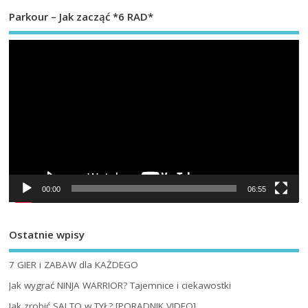
Parkour – Jak zacząć *6 RAD*
Od
vi
00:00
06:55
Ostatnie wpisy
7 GIER i ZABAW dla KAŻDEGO
Jak wygrać NINJA WARRIOR? Tajemnice i ciekawostki
Jak zrobić SALTO w TYŁ? [PORADNIK VIDEO]