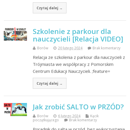
Czytaj dalej →
Szkolenie z parkour dla
nauczycieli [Relacja VIDEO]
Borów
20 lutego 2024
Brak komentarzy
Relacja ze szkolenia z parkour dla nauczycieli z
Trójmiasta we współpracy z Pomorskim
Centrum Edukacji Nauczycieli. ;feature=
Czytaj dalej →
Jak zrobić SALTO w PRZÓD?
Borów
6 lutego 2024
Kącik
początkującego
Brak komentarzy
Poradnik do salta w przód, bez wykorzystania