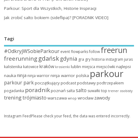
Parkour: Sport dla Wszystkich, Historie Inspiracji
Jak zrobić salto bokiem (sideflipa)? [PORADNIK VIDEO]
Tagi
freerun
#OdkryjWSobieParkour
event
flowparks
follow
gdańsk
freerunning
gdynia
gra
gry
historia
instagram
juras
kraków
lublin
najlepsi
kalistenika
katowice
miejsca
miejscówki
krosienki
parkour
ninja
nauka
ninja warrior polska
ninja warrior
parkour park
początkujący
podcast
podstawy
podtrzepakiem
poradnik
salto
poznań
pogadanka
salta
suwałki
top
trener osobisty
trening
trójmiasto
zawody
warszawa
wrocław
wnop
Instagram FeedPlease check your feed, the data was entered incorrectly.