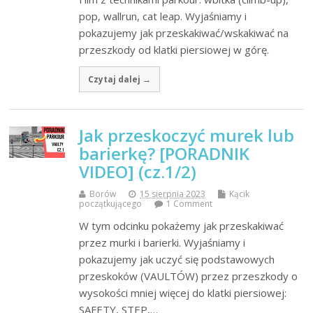
pop, wallrun, cat leap. Wyjaśniamy i
pokazujemy jak przeskakiwać/wskakiwać na
przeszkody od klatki piersiowej w górę.
Czytaj dalej →
Jak przeskoczyć murek lub
barierkę? [PORADNIK
VIDEO] (cz.1/2)
Borów
15 sierpnia 2023
Kącik
początkującego
1 Comment
W tym odcinku pokażemy jak przeskakiwać
przez murki i barierki. Wyjaśniamy i
pokazujemy jak uczyć się podstawowych
przeskoków (VAULTÓW) przez przeszkody o
wysokości mniej więcej do klatki piersiowej:
SAFETY, STEP,…