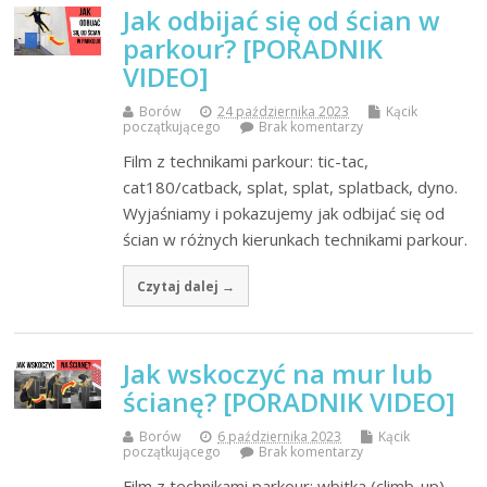
Jak odbijać się od ścian w
parkour? [PORADNIK
VIDEO]
Borów
24 października 2023
Kącik
początkującego
Brak komentarzy
Film z technikami parkour: tic-tac,
cat180/catback, splat, splat, splatback, dyno.
Wyjaśniamy i pokazujemy jak odbijać się od
ścian w różnych kierunkach technikami parkour.
Czytaj dalej →
Jak wskoczyć na mur lub
ścianę? [PORADNIK VIDEO]
Borów
6 października 2023
Kącik
początkującego
Brak komentarzy
Film z technikami parkour: wbitka (climb-up),