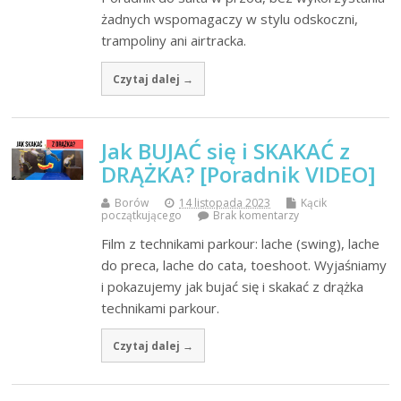
żadnych wspomagaczy w stylu odskoczni,
trampoliny ani airtracka.
Czytaj dalej →
Jak BUJAĆ się i SKAKAĆ z
DRĄŻKA? [Poradnik VIDEO]
Borów
14 listopada 2023
Kącik
początkującego
Brak komentarzy
Film z technikami parkour: lache (swing), lache
do preca, lache do cata, toeshoot. Wyjaśniamy
i pokazujemy jak bujać się i skakać z drążka
technikami parkour.
Czytaj dalej →