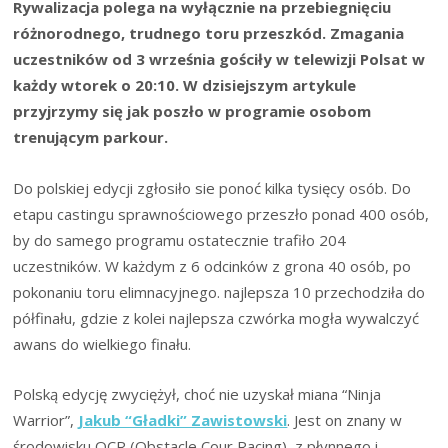
Rywalizacja polega na wyłącznie na przebiegnięciu
różnorodnego, trudnego toru przeszkód. Zmagania
uczestników od 3 września gościły w telewizji Polsat w
każdy wtorek o 20:10. W dzisiejszym artykule
przyjrzymy się jak poszło w programie osobom
trenującym parkour.
Do polskiej edycji zgłosiło sie ponoć kilka tysięcy osób. Do
etapu castingu sprawnościowego przeszło ponad 400 osób,
by do samego programu ostatecznie trafiło 204
uczestników. W każdym z 6 odcinków z grona 40 osób, po
pokonaniu toru elimnacyjnego. najlepsza 10 przechodziła do
półfinału, gdzie z kolei najlepsza czwórka mogła wywalczyć
awans do wielkiego finału.
Polską edycję zwyciężył, choć nie uzyskał miana “Ninja
Warrior”,
Jakub “Gładki” Zawistowski
. Jest on znany w
środowisku OCR (Obstacle Cour Racing) z płynnego i