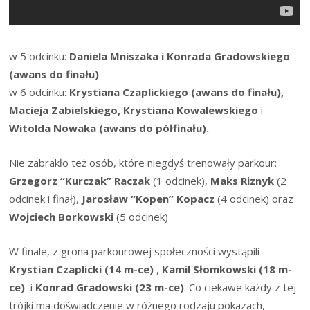
w 5 odcinku:
Daniela Mniszaka i Konrada Gradowskiego
(awans do finału)
w 6 odcinku:
Krystiana Czaplickiego (awans do finału),
Macieja Zabielskiego, Krystiana Kowalewskiego
i
Witolda Nowaka (awans do półfinału).
Nie zabrakło też osób, które niegdyś trenowały parkour:
Grzegorz “Kurczak” Raczak
(1 odcinek),
Maks Riznyk
(2
odcinek i finał),
Jarosław “Kopen” Kopacz
(4 odcinek) oraz
Wojciech Borkowski
(5 odcinek)
W finale, z grona parkourowej społeczności wystąpili
Krystian Czaplicki (14 m-ce)
,
Kamil Słomkowski (18 m-
ce)
i
Konrad Gradowski (23 m-ce)
. Co ciekawe każdy z tej
trójki ma doświadczenie w różnego rodzaju pokazach,