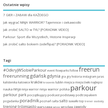
Ostatnie wpisy
7 GIER i ZABAW dla KAŻDEGO
Jak wygrać NINJA WARRIOR? Tajemnice i ciekawostki
Jak zrobić SALTO w TYŁ? [PORADNIK VIDEO]
Parkour: Sport dla Wszystkich, Historie Inspiracji
Jak zrobić salto bokiem (sideflipa)? [PORADNIK VIDEO]
Tagi
freerun
#OdkryjWSobieParkour
event
flowparks
follow
gdańsk
freerunning
gdynia
gra
gry
historia
instagram
juras
kraków
lublin
najlepsi
kalistenika
katowice
miejsca
miejscówki
krosienki
parkour
ninja
nauka
ninja warrior polska
ninja warrior
parkour park
początkujący
podcast
podstawy
podtrzepakiem
poradnik
salto
poznań
pogadanka
salta
suwałki
top
trener osobisty
trening
trójmiasto
zawody
warszawa
wrocław
wnop