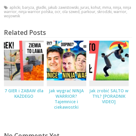
aplicki
,
baryza
,
gładki
,
jakub zawistowski
,
juras
,
kohut
,
mma
,
ninja
,
ninja
warrior
,
ninja warrior polska
,
ocr
,
ola szwed
,
parkour
,
skrodzki
,
warrior
,
wojownik
Related Posts
7 GIER i ZABAW dla
Jak wygrać NINJA
Jak zrobić SALTO w
KAŻDEGO
WARRIOR?
TYŁ? [PORADNIK
Tajemnice i
VIDEO]
ciekawostki
No Comments Yet