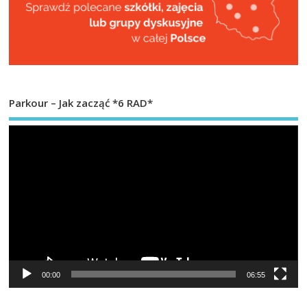
Parkour – Jak zacząć *6 RAD*
Od
vi
00:00
06:55