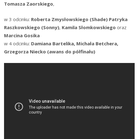
Tomasza Zaorskiego
,
w 3 odcinku:
Roberta Zmysłowskiego (Shade)
Patryka
Raszkowskiego (Sonny)
,
Kamila Słomkowskiego
oraz
Marcina Gosika
w 4 odcinku:
Damiana Bartelika, Michała Betchera,
Grzegorza Niecko (awans do półfinału)