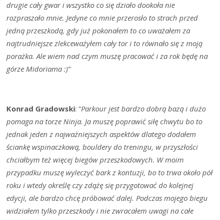
drugie cały gwar i wszystko co się działo dookoła nie
rozpraszało mnie. Jedyne co mnie przerosło to strach przed
jedną przeszkodą, gdy już pokonałem to co uważałem za
najtrudniejsze zlekceważyłem cały tor i to równało się z moją
porażka. Ale wiem nad czym muszę pracować i za rok będę na
górze Midoriama :)”
Konrad Gradowski
: “
Parkour jest bardzo dobrą bazą i dużo
pomaga na torze Ninja. Ja muszę poprawić siłę chwytu bo to
jednak jeden z najważniejszych aspektów dlatego dodałem
ściankę wspinaczkową, bouldery do treningu, w przyszłości
chciałbym też więcej biegów przeszkodowych. W moim
przypadku muszę wyleczyć bark z kontuzji, bo to trwa około pół
roku i wtedy określę czy zdążę się przygotować do kolejnej
edycji, ale bardzo chcę próbować dalej. Podczas mojego biegu
widziałem tylko przeszkody i nie zwracałem uwagi na całe