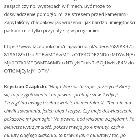
sesjach czy np. występach w filmach. Być może to
doświadczenie pomogło im ze stresem przed kamerami?
Zapytaliśmy chłopaków jak wrażenia i jak bardzo umiejętności
parkour i nie tylko przydały się w programie
.
https://www.facebook.com/ninjawarriorpl/videos/68983975
8196189/UzpfSTEwMDAwMTczOTE4ODE2NDozMDYwNjEx
Mjk0OTk0MTQ6MTA6MDoxNTcyNTkxNTk5OjUwNzE4Mzkx
OTk3MjEyMjY1OTY/
Krystian Czaplicki
:
“
Ninja Warrior to super przeżycie! Biorę
się za przygotowania i na pewno spróbuje sił w 2 edycji.
Szczególną uwagę trzeba zwrócić na mentalność. Tam nie ma
chwili zawahania, jeden błąd i leżysz. Czy moje doświadczenie
pokazowe mi pomogło? Na pewno, pod wieloma względami. Po
pierwsze wytrzymałość, pokazy trwają po 4 minuty, czyli 4
minuty ciągłego skakania, to prawie jak 4 minutowy tor, po