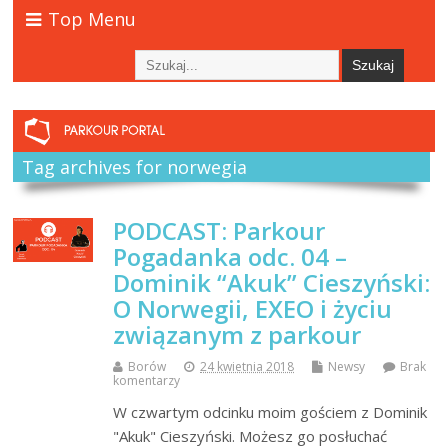
Top Menu
Tag archives for norwegia
PODCAST: Parkour
Pogadanka odc. 04 –
Dominik “Akuk” Cieszyński:
O Norwegii, EXEO i życiu
związanym z parkour
Borów
24 kwietnia 2018
Newsy
Brak
komentarzy
W czwartym odcinku moim gościem z Dominik
"Akuk" Cieszyński. Możesz go posłuchać