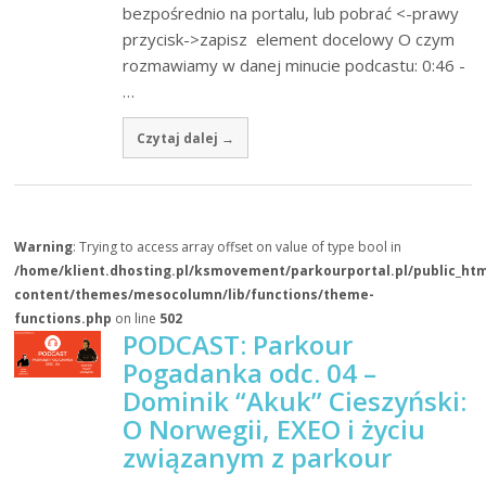
bezpośrednio na portalu, lub pobrać <-prawy
przycisk->zapisz element docelowy O czym
rozmawiamy w danej minucie podcastu: 0:46 -
…
Czytaj dalej →
Warning
: Trying to access array offset on value of type bool in
/home/klient.dhosting.pl/ksmovement/parkourportal.pl/public_ht
content/themes/mesocolumn/lib/functions/theme-
functions.php
on line
502
PODCAST: Parkour
Pogadanka odc. 04 –
Dominik “Akuk” Cieszyński:
O Norwegii, EXEO i życiu
związanym z parkour