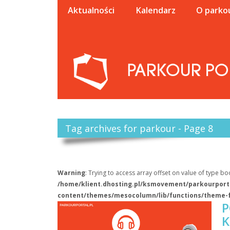
Aktualności
Kalendarz
O parko
Tag archives for parkour - Page 8
Warning
: Trying to access array offset on value of type boo
/home/klient.dhosting.pl/ksmovement/parkourporta
content/themes/mesocolumn/lib/functions/theme-
P
K