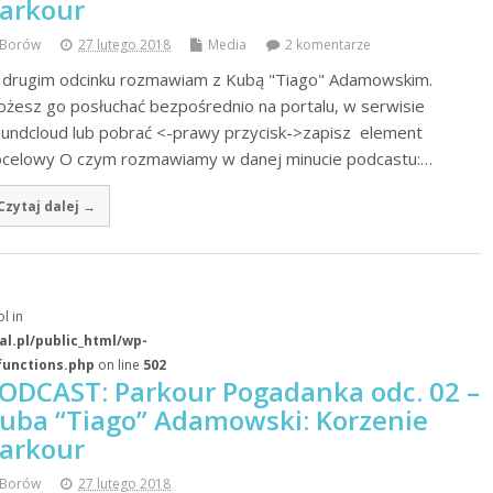
arkour
Borów
27 lutego 2018
Media
2 komentarze
drugim odcinku rozmawiam z Kubą "Tiago" Adamowskim.
żesz go posłuchać bezpośrednio na portalu, w serwisie
undcloud lub pobrać <-prawy przycisk->zapisz element
celowy O czym rozmawiamy w danej minucie podcastu:…
Czytaj dalej →
l in
l.pl/public_html/wp-
functions.php
on line
502
ODCAST: Parkour Pogadanka odc. 02 –
uba “Tiago” Adamowski: Korzenie
arkour
Borów
27 lutego 2018