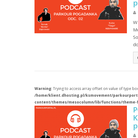
p
W 
Mo
So
do
Warning
: Trying to access array offset on value of type boo
/home/klient.dhosting.pl/ksmovement/parkourporta
content/themes/mesocolumn/lib/functions/theme-
P
K
p