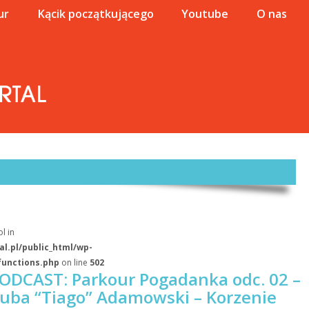
ur
Kącik początkującego
Youtube
O nas
l in
l.pl/public_html/wp-
functions.php
on line
502
ODCAST: Parkour Pogadanka odc. 02 –
uba “Tiago” Adamowski – Korzenie