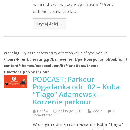
najprostszy i najszybszy sposób." Przez
ostanie kilkanaście lat…
Czytaj dalej →
Warning
: Trying to access array offset on value of type bool in
/home/klient.dhosting.pl/ksmovement/parkourportal.pl/public_ht
content/themes/mesocolumn/lib/functions/theme-
functions.php
on line
502
PODCAST: Parkour
Pogadanka odc. 02 – Kuba
“Tiago” Adamowski –
Korzenie parkour
Borów
27 lutego 2018
Media
2
komentarze
W drugim odcinku rozmawiam z Kubą "Tiago"