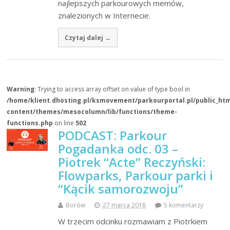
najlepszych parkourowych memów,
znalezionych w Internecie.
Czytaj dalej →
Warning
: Trying to access array offset on value of type bool in
/home/klient.dhosting.pl/ksmovement/parkourportal.pl/public_ht
content/themes/mesocolumn/lib/functions/theme-
functions.php
on line
502
PODCAST: Parkour
Pogadanka odc. 03 –
Piotrek “Acte” Reczyński:
Flowparks, Parkour parki i
“Kącik samorozwoju”
Borów
27 marca 2018
5 komentarzy
W trzecim odcinku rozmawiam z Piotrkiem