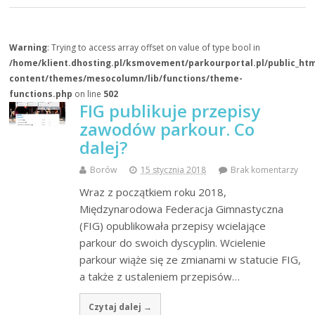
Warning
: Trying to access array offset on value of type bool in
/home/klient.dhosting.pl/ksmovement/parkourportal.pl/public_ht
content/themes/mesocolumn/lib/functions/theme-
functions.php
on line
502
FIG publikuje przepisy
zawodów parkour. Co
dalej?
Borów
15 stycznia 2018
Brak komentarzy
Wraz z początkiem roku 2018,
Międzynarodowa Federacja Gimnastyczna
(FIG) opublikowała przepisy wcielające
parkour do swoich dyscyplin. Wcielenie
parkour wiąże się ze zmianami w statucie FIG,
a także z ustaleniem przepisów…
Czytaj dalej →