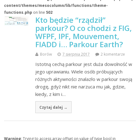
content/themes/mesocolumn/lib/functions/theme-
functions.php
on line
502
Kto będzie “rządził”
parkour? O co chodzi z FIG,
WFPF, IPF, Mouvement,
FIADD i… Parkour Earth?
Borów
7 sierpnia 2017
2 komentarze
Istotną cechą parkour jest duża dowolność w
jego uprawianiu. Wiele osób próbujących
różnych aktywności znalazło w parkour swoją
drogę, gdyż nikt nie narzuca mu jak, gdzie,
kiedy, z kim i…
Czytaj dalej →
Warning
: Trying to access array offset on value of type bool in