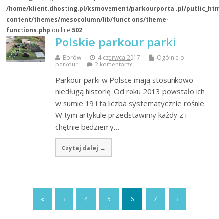
/home/klient.dhosting.pl/ksmovement/parkourportal.pl/public_ht
content/themes/mesocolumn/lib/functions/theme-
functions.php
on line
502
Polskie parkour parki
Borów
4 czerwca 2017
Ogólnie o
parkour
2 komentarze
Parkour parki w Polsce mają stosunkowo
niedługą historię. Od roku 2013 powstało ich
w sumie 19 i ta liczba systematycznie rośnie.
W tym artykule przedstawimy każdy z i
chętnie będziemy…
Czytaj dalej →
«
‹
4
5
6
7
›