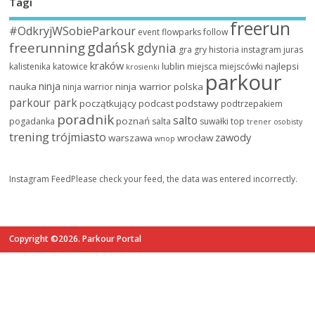
Tagi
freerun
#OdkryjWSobieParkour
event
flowparks
follow
gdańsk
freerunning
gdynia
gra
gry
historia
instagram
juras
kraków
lublin
najlepsi
kalistenika
katowice
miejsca
miejscówki
krosienki
parkour
ninja
nauka
ninja warrior polska
ninja warrior
parkour park
początkujący
podcast
podstawy
podtrzepakiem
poradnik
salto
poznań
pogadanka
salta
suwałki
top
trener osobisty
trening
trójmiasto
zawody
warszawa
wrocław
wnop
Instagram FeedPlease check your feed, the data was entered incorrectly.
Copyright ©2026. Parkour Portal