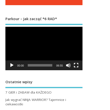
Parkour – Jak zacząć *6 RAD*
Odtwarzacz
video
00:00
06:55
Ostatnie wpisy
7 GIER i ZABAW dla KAŻDEGO
Jak wygrać NINJA WARRIOR? Tajemnice i
ciekawostki