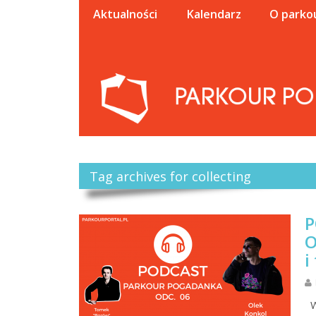
Aktualności
Kalendarz
O parko
Tag archives for collecting
P
O
i
W 