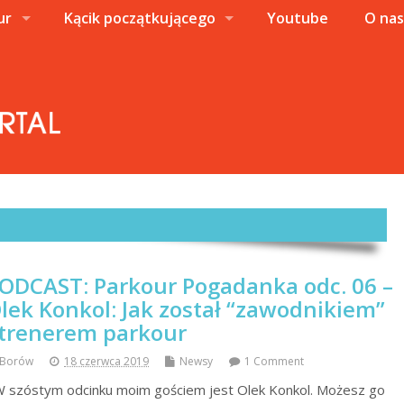
ur
Kącik początkującego
Youtube
O na
ODCAST: Parkour Pogadanka odc. 06 –
lek Konkol: Jak został “zawodnikiem”
 trenerem parkour
Borów
18 czerwca 2019
Newsy
1 Comment
szóstym odcinku moim gościem jest Olek Konkol. Możesz go