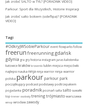
Jak zrobić SALTO w TYŁ? [PORADNIK VIDEO]
Parkour: Sport dla Wszystkich, Historie Inspiracji
Jak zrobić salto bokiem (sideflipa)? [PORADNIK
VIDEO]
Tagi
#OdkryjWSobieParkour
event
flowparks
follow
freerun
gdańsk
freerunning
gdynia
gra
gry
historia
instagram
juras
kalistenika
kraków
lublin
katowice
miejsca
miejscówki
krosienki
ninja
najlepsi
nauka
ninja warrior
ninja warrior
parkour
parkour park
polska
początkujący
podcast
podstawy
podtrzepakiem
poradnik
salto
poznań
pogadanka
salta
suwałki
trening
trójmiasto
warszawa
top
trener osobisty
zawody
wrocław
wnop