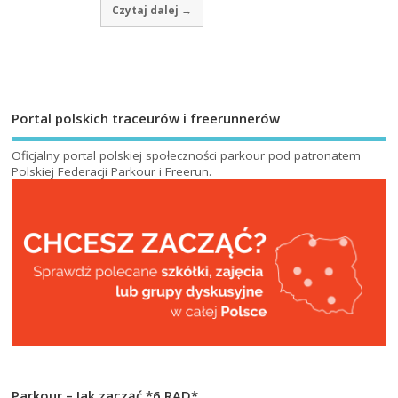
Czytaj dalej →
Portal polskich traceurów i freerunnerów
Oficjalny portal polskiej społeczności parkour pod patronatem
Polskiej Federacji Parkour i Freerun
.
Parkour – Jak zacząć *6 RAD*
Od