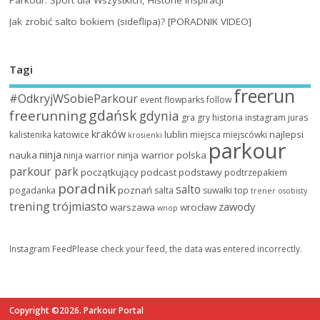
Jak zrobić salto bokiem (sideflipa)? [PORADNIK VIDEO]
Tagi
freerun
#OdkryjWSobieParkour
event
flowparks
follow
gdańsk
freerunning
gdynia
gra
gry
historia
instagram
juras
kraków
lublin
najlepsi
kalistenika
katowice
miejsca
miejscówki
krosienki
parkour
ninja
nauka
ninja warrior polska
ninja warrior
parkour park
początkujący
podcast
podstawy
podtrzepakiem
poradnik
salto
poznań
pogadanka
salta
suwałki
top
trener osobisty
trening
trójmiasto
zawody
warszawa
wrocław
wnop
Instagram FeedPlease check your feed, the data was entered incorrectly.
Copyright ©2026. Parkour Portal