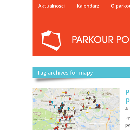
Aktualności
Kalendarz
O parko
Tag archives for mapy
P
p
Pr
pa