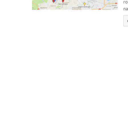
ro
na