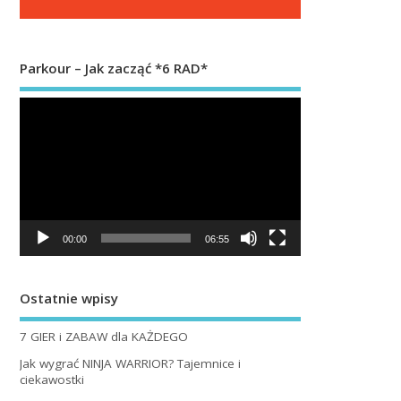
Parkour – Jak zacząć *6 RAD*
Odtwarzacz
video
00:00
06:55
Ostatnie wpisy
7 GIER i ZABAW dla KAŻDEGO
Jak wygrać NINJA WARRIOR? Tajemnice i
ciekawostki