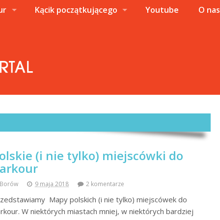
ur
Kącik początkującego
Youtube
O na
olskie (i nie tylko) miejscówki do
arkour
Borów
9 maja 2018
2 komentarze
zedstawiamy Mapy polskich (i nie tylko) miejscówek do
rkour. W niektórych miastach mniej, w niektórych bardziej