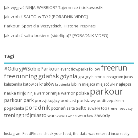
Jak wygrać NINJA WARRIOR? Tajemnice i ciekawostki
Jak zrobić SALTO w TYŁ? [PORADNIK VIDEO]
Parkour: Sport dla Wszystkich, Historie Inspiracji
Jak zrobić salto bokiem (sideflipa)? [PORADNIK VIDEO]
Tagi
freerun
#OdkryjWSobieParkour
event
flowparks
follow
gdańsk
freerunning
gdynia
gra
gry
historia
instagram
juras
kraków
lublin
najlepsi
kalistenika
katowice
miejsca
miejscówki
krosienki
parkour
ninja
nauka
ninja warrior polska
ninja warrior
parkour park
początkujący
podcast
podstawy
podtrzepakiem
poradnik
salto
poznań
pogadanka
salta
suwałki
top
trener osobisty
trening
trójmiasto
zawody
warszawa
wrocław
wnop
Instagram FeedPlease check your feed, the data was entered incorrectly.