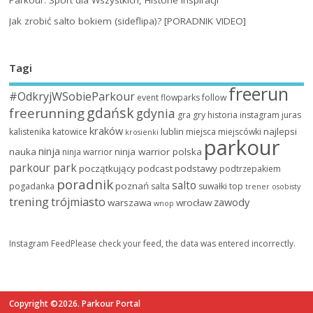
Jak zrobić salto bokiem (sideflipa)? [PORADNIK VIDEO]
Tagi
freerun
#OdkryjWSobieParkour
event
flowparks
follow
gdańsk
freerunning
gdynia
gra
gry
historia
instagram
juras
kraków
lublin
najlepsi
kalistenika
katowice
miejsca
miejscówki
krosienki
parkour
ninja
nauka
ninja warrior polska
ninja warrior
parkour park
początkujący
podcast
podstawy
podtrzepakiem
poradnik
salto
poznań
pogadanka
salta
suwałki
top
trener osobisty
trening
trójmiasto
zawody
warszawa
wrocław
wnop
Instagram FeedPlease check your feed, the data was entered incorrectly.
Copyright ©2026. Parkour Portal