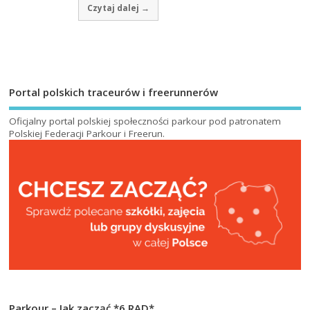
Czytaj dalej →
Portal polskich traceurów i freerunnerów
Oficjalny portal polskiej społeczności parkour pod patronatem
Polskiej Federacji Parkour i Freerun
.
Parkour – Jak zacząć *6 RAD*
Od