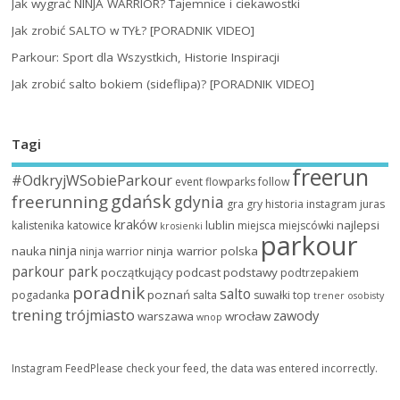
Jak wygrać NINJA WARRIOR? Tajemnice i ciekawostki
Jak zrobić SALTO w TYŁ? [PORADNIK VIDEO]
Parkour: Sport dla Wszystkich, Historie Inspiracji
Jak zrobić salto bokiem (sideflipa)? [PORADNIK VIDEO]
Tagi
freerun
#OdkryjWSobieParkour
event
flowparks
follow
gdańsk
freerunning
gdynia
gra
gry
historia
instagram
juras
kraków
lublin
najlepsi
kalistenika
katowice
miejsca
miejscówki
krosienki
parkour
ninja
nauka
ninja warrior polska
ninja warrior
parkour park
początkujący
podcast
podstawy
podtrzepakiem
poradnik
salto
poznań
pogadanka
salta
suwałki
top
trener osobisty
trening
trójmiasto
zawody
warszawa
wrocław
wnop
Instagram FeedPlease check your feed, the data was entered incorrectly.