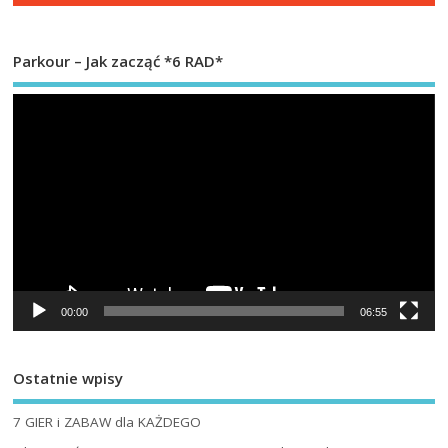
Parkour – Jak zacząć *6 RAD*
Od
vi
00:00
06:55
Ostatnie wpisy
7 GIER i ZABAW dla KAŻDEGO