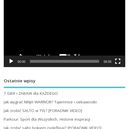
00:00
06:55
Ostatnie wpisy
7 GIER i ZABAW dla KAŻDEGO
Jak wygrać NINJA WARRIOR? Tajemnice i ciekawostki
Jak zrobić SALTO w TYŁ? [PORADNIK VIDEO]
Parkour: Sport dla Wszystkich, Historie Inspiracji
Jak zrobić salto bokiem (sideflipa)? [PORADNIK VIDEO]