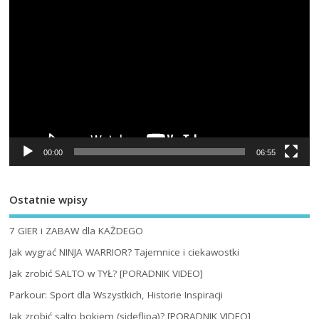
00:00
06:55
Ostatnie wpisy
7 GIER i ZABAW dla KAŻDEGO
Jak wygrać NINJA WARRIOR? Tajemnice i ciekawostki
Jak zrobić SALTO w TYŁ? [PORADNIK VIDEO]
Parkour: Sport dla Wszystkich, Historie Inspiracji
Jak zrobić salto bokiem (sideflipa)? [PORADNIK VIDEO]