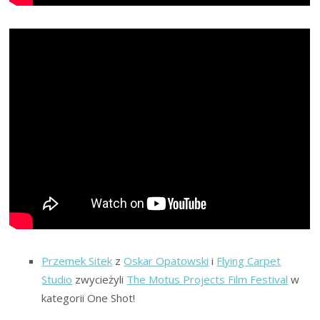
Przemek Sitek
z
Oskar Opatowski
i
Flying Carpet
Studio
zwycieżyli
The Motus Projects Film Festival
w
kategorii One Shot!