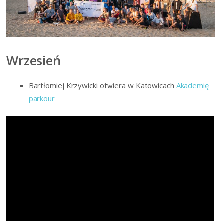
Wrzesień
Bartłomiej Krzywicki otwiera w Katowicach
Akademię
parkour