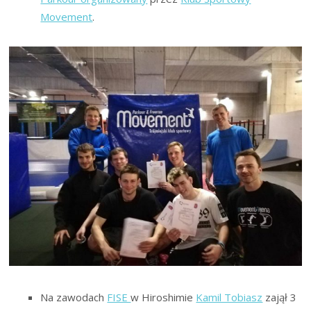
Movement
.
Na zawodach
FISE
w Hiroshimie
Kamil Tobiasz
zajął 3