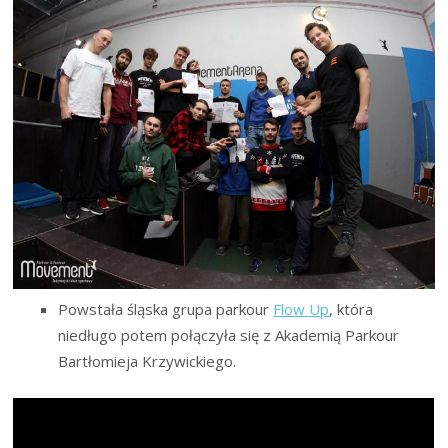
Powstała śląska grupa parkour
Flow Up
, która
niedługo potem połączyła się z Akademią Parkour
Bartłomieja Krzywickiego.