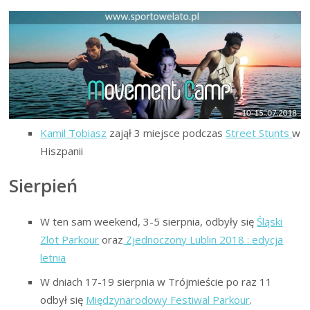
Kamil Tobiasz
zajął 3 miejsce podczas
Street Stunts
w
Hiszpanii
Sierpień
W ten sam weekend, 3-5 sierpnia, odbyły się
Śląski
Zlot Parkour
oraz
Zjednoczony Lublin 2018 : edycja
letnia
W dniach 17-19 sierpnia w Trójmieście po raz 11
odbył się
Międzynarodowy Festiwal Parkour
.