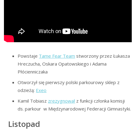
Powstaje
Tame Fear Team
stworzony przez Łukasza
Hreczucha, Oskara Opatowskiego i Adama
Płócienniczaka
Otworzył się pierwszy polski parkourowy sklep z
odzieżą:
Exeo
Kamil Tobiasz
zrezygnował
z funkcji członka komisji
ds. parkour w Międzynarodowej Federacji Gimnastyki.
Listopad