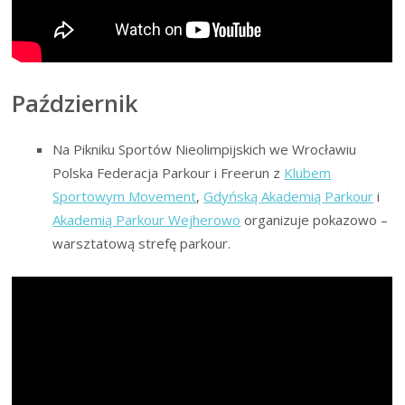
Październik
Na Pikniku Sportów Nieolimpijskich we Wrocławiu
Polska Federacja Parkour i Freerun z
Klubem
Sportowym Movement
,
Gdyńską Akademią Parkour
i
Akademią Parkour Wejherowo
organizuje pokazowo –
warsztatową strefę parkour.