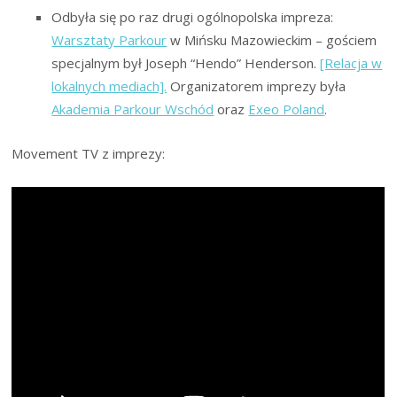
Odbyła się po raz drugi ogólnopolska impreza:
Warsztaty Parkour
w Mińsku Mazowieckim – gościem
specjalnym był Joseph “Hendo” Henderson.
[Relacja w
lokalnych mediach].
Organizatorem imprezy była
Akademia Parkour Wschód
oraz
Exeo Poland
.
Movement TV z imprezy: