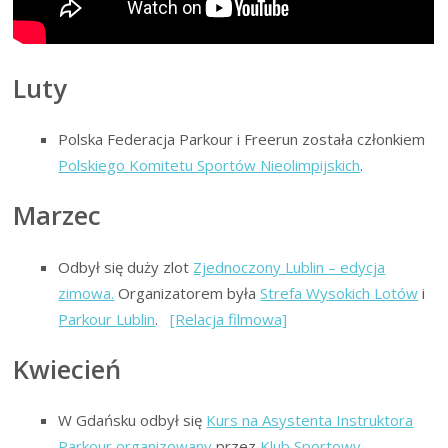
Luty
Polska Federacja Parkour i Freerun została członkiem
Polskiego Komitetu Sportów Nieolimpijskich
.
Marzec
Odbył się duży zlot
Zjednoczony Lublin – edycja
zimowa.
Organizatorem była
Strefa Wysokich Lotów
i
Parkour Lublin
.
[Relacja filmowa]
Kwiecień
W Gdańsku odbył się
Kurs na Asystenta Instruktora
Parkour organizowany
przez
Klub Sportowy