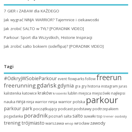
7 GIER i ZABAW dla KAŻDEGO
Jak wygrać NINJA WARRIOR? Tajemnice i ciekawostki
Jak zrobić SALTO w TYŁ? [PORADNIK VIDEO]
Parkour: Sport dla Wszystkich, Historie Inspiracji
Jak zrobić salto bokiem (sideflipa)? [PORADNIK VIDEO]
Tagi
freerun
#OdkryjWSobieParkour
event
flowparks
follow
gdańsk
freerunning
gdynia
gra
gry
historia
instagram
juras
kraków
lublin
najlepsi
kalistenika
katowice
miejsca
miejscówki
krosienki
parkour
ninja
nauka
ninja warrior polska
ninja warrior
parkour park
początkujący
podcast
podstawy
podtrzepakiem
poradnik
salto
poznań
pogadanka
salta
suwałki
top
trener osobisty
trening
trójmiasto
zawody
warszawa
wrocław
wnop