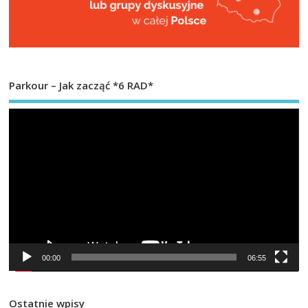
Parkour – Jak zacząć *6 RAD*
Od
vi
00:00
06:55
Ostatnie wpisy