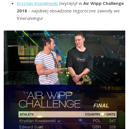
Krystian Kowalewski
zwyciężył w
Air Wipp Challenge
2018
– najsilniej obsadzone tegoroczne zawody we
freerunningu!