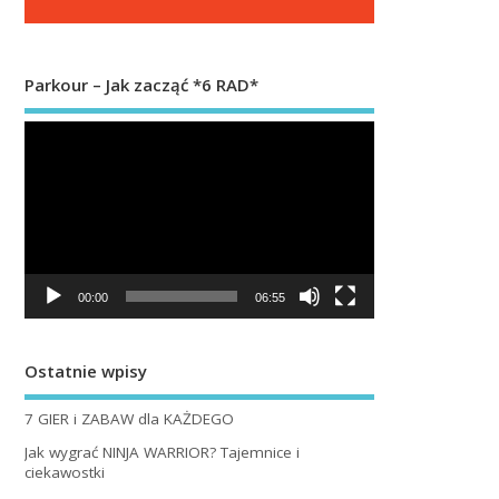
Parkour – Jak zacząć *6 RAD*
Odtwarzacz
video
00:00
06:55
Ostatnie wpisy
7 GIER i ZABAW dla KAŻDEGO
Jak wygrać NINJA WARRIOR? Tajemnice i
ciekawostki