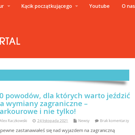
ur
Kącik początkującego
Youtube
O na
0 powodów, dla których warto jeździć
a wymiany zagraniczne –
arkourowe i nie tylko!
Alex Raczkowski
24 listopada 2021
Newsy
Brak komentarzy
pewne zastanawiałeś się nad wyjazdem na zagraniczną