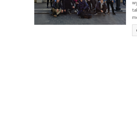
wy
ta
m