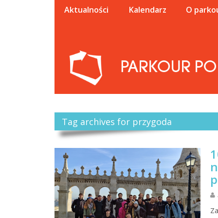
Aktualności
Kalendarz
O parko
Tag archives for przygoda
1
n
p
Za