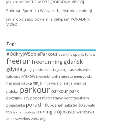
Jak zrobić SALTO w TYŁ? [PORADNIK VIDEO]
Parkour: Sport dla Wszystkich, Historie Inspiracji
Jak zrobić salto bokiem (sideflipa)? [PORADNIK
VIDEO]
Tagi
#OdkryjWSobieParkour
event
flowparks
follow
freerun
gdańsk
freerunning
gdynia
gra
gry
historia
instagram
juras
kalistenika
kraków
lublin
katowice
miejsca
miejscówki
krosienki
ninja
najlepsi
nauka
ninja warrior
ninja warrior
parkour
parkour park
polska
początkujący
podcast
podstawy
podtrzepakiem
poradnik
salto
poznań
pogadanka
salta
suwałki
trening
trójmiasto
warszawa
top
trener osobisty
zawody
wrocław
wnop