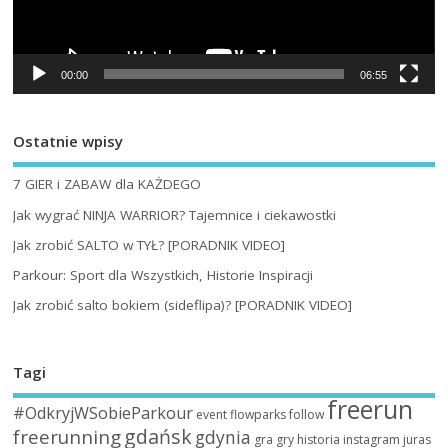
00:00
06:55
Ostatnie wpisy
7 GIER i ZABAW dla KAŻDEGO
Jak wygrać NINJA WARRIOR? Tajemnice i ciekawostki
Jak zrobić SALTO w TYŁ? [PORADNIK VIDEO]
Parkour: Sport dla Wszystkich, Historie Inspiracji
Jak zrobić salto bokiem (sideflipa)? [PORADNIK VIDEO]
Tagi
freerun
#OdkryjWSobieParkour
event
flowparks
follow
gdańsk
freerunning
gdynia
gra
gry
historia
instagram
juras