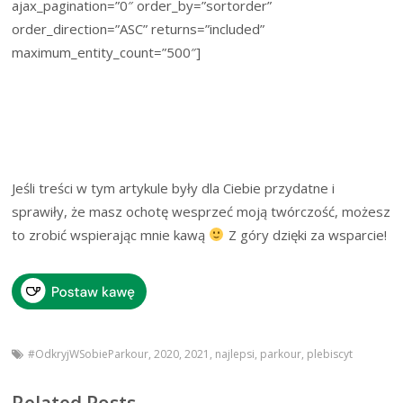
ajax_pagination=”0″ order_by=”sortorder”
order_direction=”ASC” returns=”included”
maximum_entity_count=”500″]
Jeśli treści w tym artykule były dla Ciebie przydatne i
sprawiły, że masz ochotę wesprzeć moją twórczość, możesz
to zrobić wspierając mnie kawą
Z góry dzięki za wsparcie!
#OdkryjWSobieParkour
,
2020
,
2021
,
najlepsi
,
parkour
,
plebiscyt