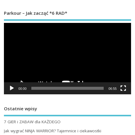
Parkour – Jak zacząć *6 RAD*
Od
vi
00:00
06:55
Ostatnie wpisy
7 GIER i ZABAW dla KAŻDEGO
Jak wygrać NINJA WARRIOR? Tajemnice i ciekawostki