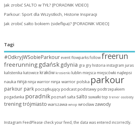
Jak zrobić SALTO w TYŁ? [PORADNIK VIDEO]
Parkour: Sport dla Wszystkich, Historie Inspiracji
Jak zrobić salto bokiem (sideflipa)? [PORADNIK VIDEO]
Tagi
freerun
#OdkryjWSobieParkour
event
flowparks
follow
gdańsk
freerunning
gdynia
gra
gry
historia
instagram
juras
kraków
lublin
najlepsi
kalistenika
katowice
miejsca
miejscówki
krosienki
parkour
ninja
nauka
ninja warrior polska
ninja warrior
parkour park
początkujący
podcast
podstawy
podtrzepakiem
poradnik
salto
poznań
pogadanka
salta
suwałki
top
trener osobisty
trening
trójmiasto
zawody
warszawa
wrocław
wnop
Instagram FeedPlease check your feed, the data was entered incorrectly.