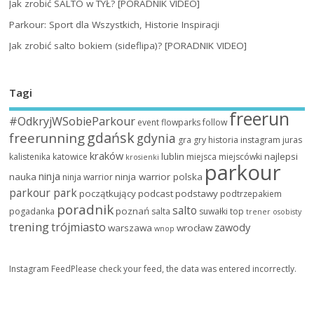
Jak zrobić SALTO w TYŁ? [PORADNIK VIDEO]
Parkour: Sport dla Wszystkich, Historie Inspiracji
Jak zrobić salto bokiem (sideflipa)? [PORADNIK VIDEO]
Tagi
freerun
#OdkryjWSobieParkour
event
flowparks
follow
gdańsk
freerunning
gdynia
gra
gry
historia
instagram
juras
kraków
lublin
najlepsi
kalistenika
katowice
miejsca
miejscówki
krosienki
parkour
ninja
nauka
ninja warrior polska
ninja warrior
parkour park
początkujący
podcast
podstawy
podtrzepakiem
poradnik
salto
poznań
pogadanka
salta
suwałki
top
trener osobisty
trening
trójmiasto
zawody
warszawa
wrocław
wnop
Instagram FeedPlease check your feed, the data was entered incorrectly.