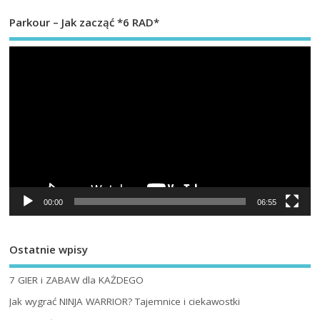
Parkour – Jak zacząć *6 RAD*
Od
vi
00:00
06:55
Ostatnie wpisy
7 GIER i ZABAW dla KAŻDEGO
Jak wygrać NINJA WARRIOR? Tajemnice i ciekawostki