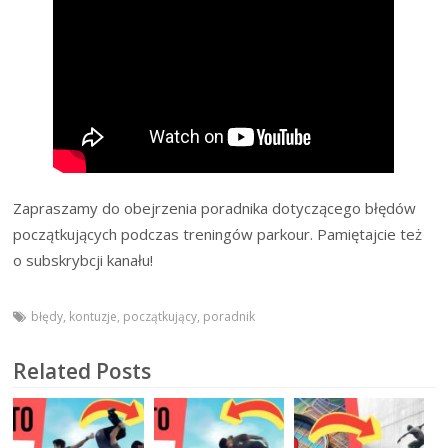
Zapraszamy do obejrzenia poradnika dotyczącego błędów
początkujących podczas treningów parkour. Pamiętajcie też
o subskrybcji kanału!
błędy
,
kontuzje
,
początkujący
,
poradnik
Related Posts