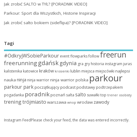
Jak zrobić SALTO w TYŁ? [PORADNIK VIDEO]
Parkour: Sport dla Wszystkich, Historie Inspiracji
Jak zrobić salto bokiem (sideflipa)? [PORADNIK VIDEO]
Tagi
freerun
#OdkryjWSobieParkour
event
flowparks
follow
gdańsk
freerunning
gdynia
gra
gry
historia
instagram
juras
kraków
lublin
najlepsi
kalistenika
katowice
miejsca
miejscówki
krosienki
parkour
ninja
nauka
ninja warrior polska
ninja warrior
parkour park
początkujący
podcast
podstawy
podtrzepakiem
poradnik
salto
poznań
pogadanka
salta
suwałki
top
trener osobisty
trening
trójmiasto
zawody
warszawa
wrocław
wnop
Instagram FeedPlease check your feed, the data was entered incorrectly.