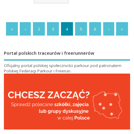
«
‹
2
3
4
5
6
›
»
Portal polskich traceurów i freerunnerów
Oficjalny portal polskiej społeczności parkour pod patronatem
Polskiej Federacji Parkour i Freerun
.