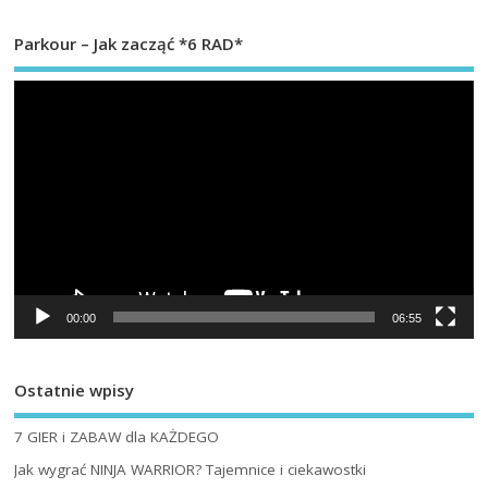
Parkour – Jak zacząć *6 RAD*
Od
vi
00:00
06:55
Ostatnie wpisy
7 GIER i ZABAW dla KAŻDEGO
Jak wygrać NINJA WARRIOR? Tajemnice i ciekawostki