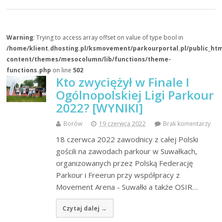
Warning
: Trying to access array offset on value of type bool in
/home/klient.dhosting.pl/ksmovement/parkourportal.pl/public_ht
content/themes/mesocolumn/lib/functions/theme-
functions.php
on line
502
Kto zwyciężył w Finale I
Ogólnopolskiej Ligi Parkour
2022? [WYNIKI]
Borów
19 czerwca 2022
Brak komentarzy
18 czerwca 2022 zawodnicy z całej Polski
gościli na zawodach parkour w Suwałkach,
organizowanych przez Polską Federację
Parkour i Freerun przy współpracy z
Movement Arena - Suwałki a także OSIR…
Czytaj dalej →