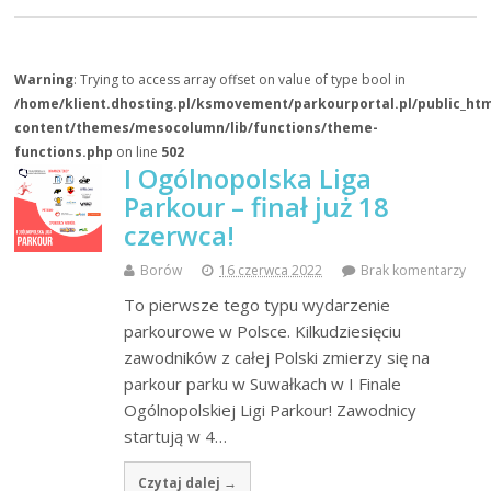
Warning
: Trying to access array offset on value of type bool in
/home/klient.dhosting.pl/ksmovement/parkourportal.pl/public_ht
content/themes/mesocolumn/lib/functions/theme-
functions.php
on line
502
I Ogólnopolska Liga
Parkour – finał już 18
czerwca!
Borów
16 czerwca 2022
Brak komentarzy
To pierwsze tego typu wydarzenie
parkourowe w Polsce. Kilkudziesięciu
zawodników z całej Polski zmierzy się na
parkour parku w Suwałkach w I Finale
Ogólnopolskiej Ligi Parkour! Zawodnicy
startują w 4…
Czytaj dalej →