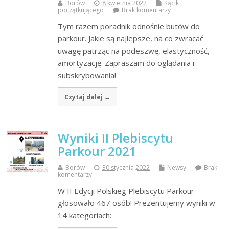
Borów
8 kwietnia 2022
Kącik
początkującego
Brak komentarzy
Tym razem poradnik odnośnie butów do
parkour. Jakie są najlepsze, na co zwracać
uwagę patrząc na podeszwę, elastyczność,
amortyzację. Zapraszam do oglądania i
subskrybowania!
Czytaj dalej →
Wyniki II Plebiscytu
Parkour 2021
Borów
30 stycznia 2022
Newsy
Brak
komentarzy
W II Edycji Polskieg Plebiscytu Parkour
głosowało 467 osób! Prezentujemy wyniki w
14 kategoriach: