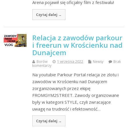
Arena pojawił się oficjalny film z festiwalu!
Czytaj dalej →
Relacja z zawodów parkour
i freerun w Krościenku nad
Dunajcem
Borów
1 września 2022
Newsy
Brak
komentarzy
Na youtubie Parkour Portal relacja ze zlotu i
zawodów w Krościenku nad Dunajcem
zorganizowanych przez ekipę
FROMGYM2STREET. Zawody organizowane
były w kategorii STYLE, czyli zwracające
uwagę na trudność i efektowność…
Czytaj dalej →