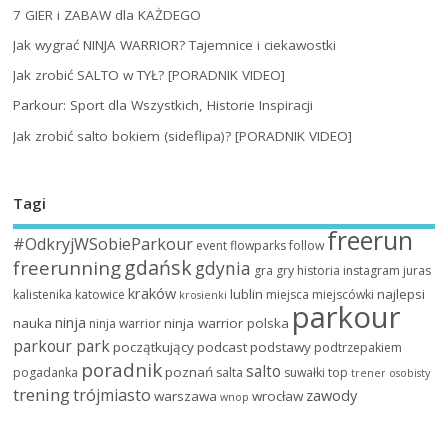
7 GIER i ZABAW dla KAŻDEGO
Jak wygrać NINJA WARRIOR? Tajemnice i ciekawostki
Jak zrobić SALTO w TYŁ? [PORADNIK VIDEO]
Parkour: Sport dla Wszystkich, Historie Inspiracji
Jak zrobić salto bokiem (sideflipa)? [PORADNIK VIDEO]
Tagi
freerun
#OdkryjWSobieParkour
event
flowparks
follow
gdańsk
freerunning
gdynia
gra
gry
historia
instagram
juras
kraków
lublin
najlepsi
kalistenika
katowice
miejsca
miejscówki
krosienki
parkour
ninja
nauka
ninja warrior polska
ninja warrior
parkour park
początkujący
podcast
podstawy
podtrzepakiem
poradnik
salto
poznań
pogadanka
salta
suwałki
top
trener osobisty
trening
trójmiasto
zawody
warszawa
wrocław
wnop