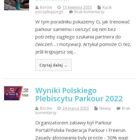
Borów
15 kwietnia 2023
Kącik
początkującego
Brak komentarzy
W tym poradniku pokażemy Ci, jak trenować
parkour samemu i cieszyć się nim bez
potrzeby ciągłego szukania partnera do
ćwiczeń .. i motywacji. Artykuł pomoże Ci też,
jeśli krępujesz się…
Czytaj dalej →
Wyniki Polskiego
Plebiscytu Parkour 2022
Borów
24 marca 2023
Newsy
Brak
komentarzy
Organizatorem zabawy był Parkour
Portal/Polska Federacja Parkour i Freerun.
Zasady głosowania były proste - 50% wagi