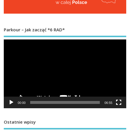
Parkour – Jak zacząć *6 RAD*
Od
vi
00:00
06:55
Ostatnie wpisy