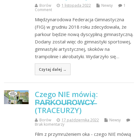
Borów
1 listopada 2022
Newsy
1
Comment
Międzynarodowa Federacja Gimnastyczna
(FIG) w grudniu 2018 roku zdecydowała, że
parkour będzie nową dyscypliną gimnastyczną.
Dodany został więc do gimnastyki sportowej,
gimnastyki artystycznej, skoków na
trampolinie i akrobatyki. Wydarzyło się…
Czytaj dalej →
Czego NIE mówią:
P̶A̶R̶K̶O̶U̶R̶O̶W̶C̶Y̶
(TRACEURZY)
Borów
17 października 2022
Newsy
Brak komentarzy
Film z przymrużeniem oka - czego NIE mówią