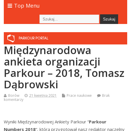
Top Menu
Międzynarodowa
ankieta organizacji
Parkour – 2018, Tomasz
Dąbrowski
Borów
21 kwietnia 2021
Prace naukowe
Brak
komentarzy
Wyniki Międzynarodowej Ankiety Parkour “
Parkour
Numbers 2018
“, którą przygotował nasz redaktor naczelny