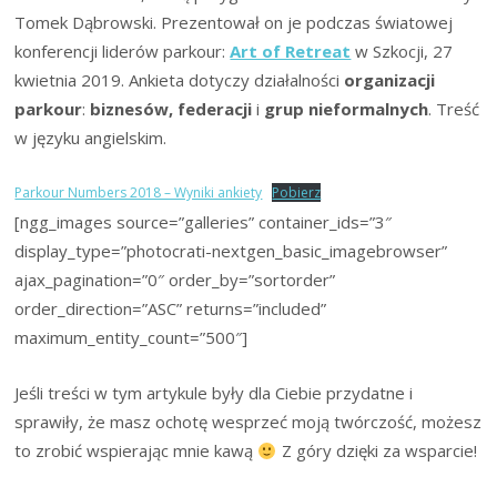
Tomek Dąbrowski. Prezentował on je podczas światowej
konferencji liderów parkour:
Art of Retreat
w Szkocji, 27
kwietnia 2019. Ankieta dotyczy działalności
organizacji
parkour
:
biznesów, federacji
i
grup nieformalnych
. Treść
w języku angielskim.
Parkour Numbers 2018 – Wyniki ankiety
Pobierz
[ngg_images source=”galleries” container_ids=”3″
display_type=”photocrati-nextgen_basic_imagebrowser”
ajax_pagination=”0″ order_by=”sortorder”
order_direction=”ASC” returns=”included”
maximum_entity_count=”500″]
Jeśli treści w tym artykule były dla Ciebie przydatne i
sprawiły, że masz ochotę wesprzeć moją twórczość, możesz
to zrobić wspierając mnie kawą
Z góry dzięki za wsparcie!