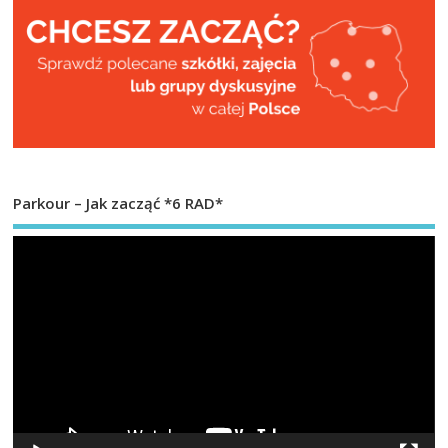
Parkour – Jak zacząć *6 RAD*
Od
vi