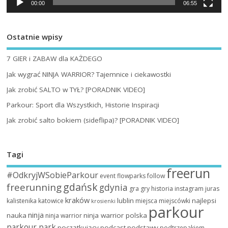
00:00
06:55
Ostatnie wpisy
7 GIER i ZABAW dla KAŻDEGO
Jak wygrać NINJA WARRIOR? Tajemnice i ciekawostki
Jak zrobić SALTO w TYŁ? [PORADNIK VIDEO]
Parkour: Sport dla Wszystkich, Historie Inspiracji
Jak zrobić salto bokiem (sideflipa)? [PORADNIK VIDEO]
Tagi
freerun
#OdkryjWSobieParkour
event
flowparks
follow
gdańsk
freerunning
gdynia
gra
gry
historia
instagram
juras
kraków
lublin
najlepsi
kalistenika
katowice
miejsca
miejscówki
krosienki
parkour
ninja
nauka
ninja warrior polska
ninja warrior
parkour park
początkujący
podcast
podstawy
podtrzepakiem