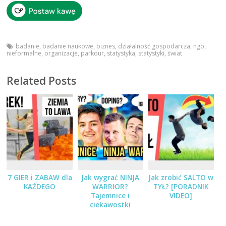
badanie
,
badanie naukowe
,
biznes
,
działalność gospodarcza
,
ngo
,
nieformalne
,
organizacje
,
parkour
,
statystyka
,
statystyki
,
świat
Related Posts
7 GIER i ZABAW dla
Jak wygrać NINJA
Jak zrobić SALTO w
KAŻDEGO
WARRIOR?
TYŁ? [PORADNIK
Tajemnice i
VIDEO]
ciekawostki