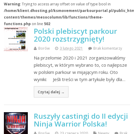
Warning
: Trying to access array offset on value of type bool in
/home/klient.dhosting.pl/ksmovement/parkourportal.pl/public_ht
content/themes/mesocolumn/lib/functions/theme-
functions.php
on line
502
Polski plebiscyt parkour
2020 rozstrzygnięty!
Borów
3 lutego 2021
Brak komentarzy
Na przełomie 2020 i 2021 zorganizowaliśmy
plebiscyt, w którym wybrano to, co najlepsze
w polskim parkour w mijającym roku. Oto
wyniki: Jeśli treści w tym artykule były dla…
Czytaj dalej →
Ruszyły castingi do II edycji
Ninja Warrior Polska!
Borów
23 czerwca 2020
Newsy
Brak