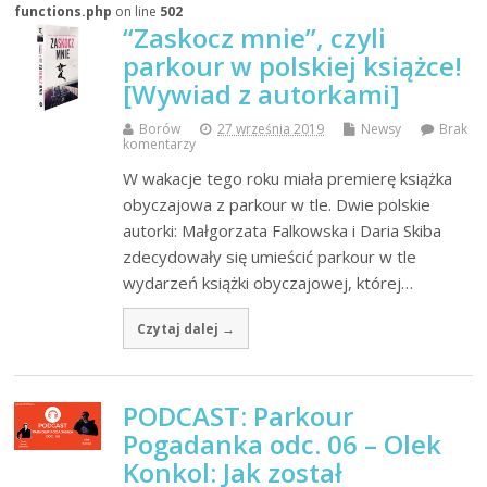
functions.php
on line
502
“Zaskocz mnie”, czyli
parkour w polskiej książce!
[Wywiad z autorkami]
Borów
27 września 2019
Newsy
Brak
komentarzy
W wakacje tego roku miała premierę książka
obyczajowa z parkour w tle. Dwie polskie
autorki: Małgorzata Falkowska i Daria Skiba
zdecydowały się umieścić parkour w tle
wydarzeń książki obyczajowej, której…
Czytaj dalej →
PODCAST: Parkour
Pogadanka odc. 06 – Olek
Konkol: Jak został