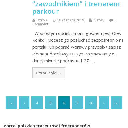
“zawodnikiem” i trenerem
parkour
Borów
18 czerwca 2019
Newsy
1
Comment
W szóstym odcinku moim gościem jest Olek
Konkol. Możesz go posłuchać bezpośrednio na
portalu, lub pobrać <-prawy przycisk->zapisz
element docelowy O czym rozmawiamy w
danej minucie podcastu: 1:27 -…
Czytaj dalej →
«
‹
4
5
6
7
8
›
»
Portal polskich traceurów i freerunnerów