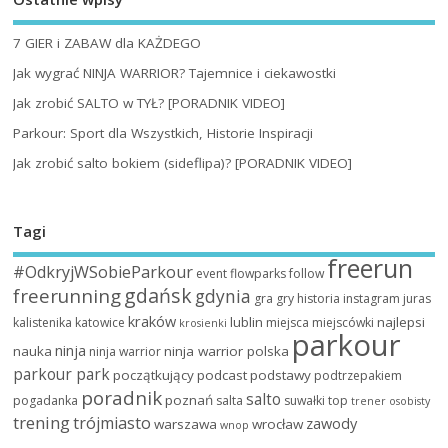
7 GIER i ZABAW dla KAŻDEGO
Jak wygrać NINJA WARRIOR? Tajemnice i ciekawostki
Jak zrobić SALTO w TYŁ? [PORADNIK VIDEO]
Parkour: Sport dla Wszystkich, Historie Inspiracji
Jak zrobić salto bokiem (sideflipa)? [PORADNIK VIDEO]
Tagi
freerun
#OdkryjWSobieParkour
event
flowparks
follow
gdańsk
freerunning
gdynia
gra
gry
historia
instagram
juras
kraków
lublin
najlepsi
kalistenika
katowice
miejsca
miejscówki
krosienki
parkour
ninja
nauka
ninja warrior polska
ninja warrior
parkour park
początkujący
podcast
podstawy
podtrzepakiem
poradnik
salto
poznań
pogadanka
salta
suwałki
top
trener osobisty
trening
trójmiasto
zawody
warszawa
wrocław
wnop